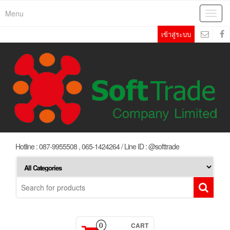
Skip
Menu
Toggl
to
navig
the
เข้าสู่ระบบ
content
Hotline : 087-9955508 , 065-1424264 / Line ID : @softtrade
CART
0