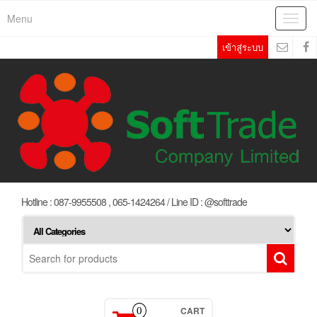
Skip
Menu
Toggl
to
navig
the
เข้าสู่ระบบ
content
Hotline : 087-9955508 , 065-1424264 / Line ID : @softtrade
CART
0