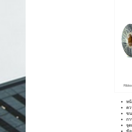
Ribbo
หน้
คว
ขน
กา
จุด
ข้อ