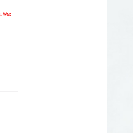
น Wax