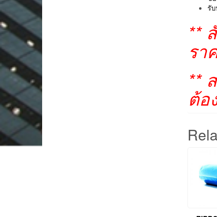
รับ
** 
ราค
** 
ต้อ
Rela