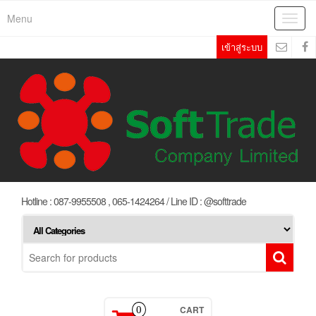
Skip
Menu
Toggl
to
navig
the
เข้าสู่ระบบ
content
Hotline : 087-9955508 , 065-1424264 / Line ID : @softtrade
CART
0