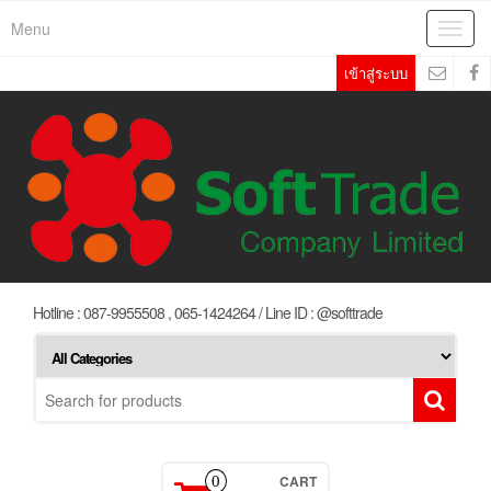
Skip
Menu
Toggl
to
navig
the
เข้าสู่ระบบ
content
Hotline : 087-9955508 , 065-1424264 / Line ID : @softtrade
CART
0